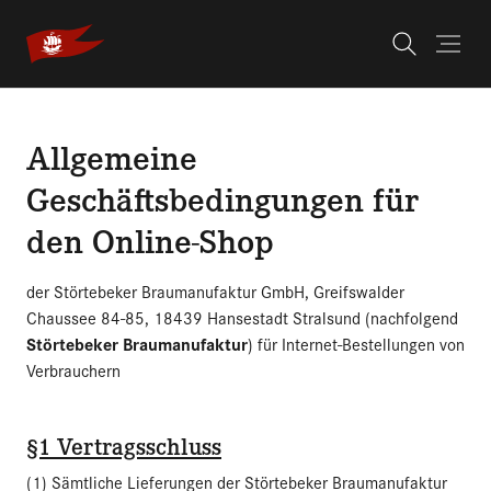
Skip to main navigation
Skip to main content
Skip to page footer
You are here:
AGB
Allgemeine
Geschäftsbedingungen für
den Online-Shop
der Störtebeker Braumanufaktur GmbH, Greifswalder
Chaussee 84-85, 18439 Hansestadt Stralsund (nachfolgend
Störtebeker Braumanufaktur
) für Internet-Bestellungen von
Verbrauchern
§1 Vertragsschluss
(1) Sämtliche Lieferungen der Störtebeker Braumanufaktur