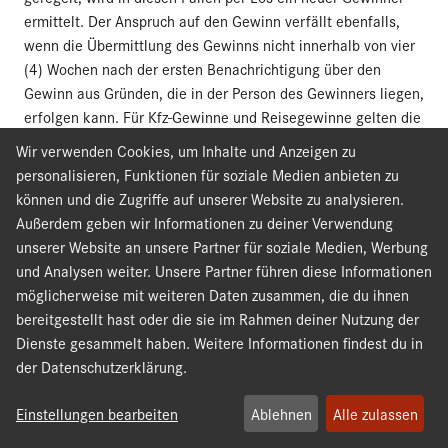
ermittelt. Der Anspruch auf den Gewinn verfällt ebenfalls,
wenn die Übermittlung des Gewinns nicht innerhalb von vier
(4) Wochen nach der ersten Benachrichtigung über den
Gewinn aus Gründen, die in der Person des Gewinners liegen,
erfolgen kann. Für Kfz-Gewinne und Reisegewinne gelten die
in § 4 (5) bzw. (6) genannten abweichenden Fristen.
Wir verwenden Cookies, um Inhalte und Anzeigen zu
personalisieren, Funktionen für soziale Medien anbieten zu
können und die Zugriffe auf unserer Website zu analysieren.
§ 6 Vorzeitige Beendigung des
Außerdem geben wir Informationen zu deiner Verwendung
Gewinnspiels
unserer Website an unsere Partner für soziale Medien, Werbung
und Analysen weiter. Unsere Partner führen diese Informationen
Der Veranstalter behält sich vor, das Gewinnspiel zu jedem
möglicherweise mit weiteren Daten zusammen, die du ihnen
Zeitpunkt ohne Vorankündigung und ohne Angabe von
bereitgestellt hast oder die sie im Rahmen deiner Nutzung der
Gründen abzubrechen oder zu beenden. Von dieser
Dienste gesammelt haben. Weitere Informationen findest du in
Möglichkeit macht der Veranstalter insbesondere dann
der Datenschutzerklärung.
Gebrauch, wenn aus technischen Gründen (z. B. Viren im
Computersystem, Manipulation oder Fehler in der Hard- und/
Einstellungen bearbeiten
Ablehnen
Alle zulassen
oder Software) oder aus rechtlichen Gründen eine