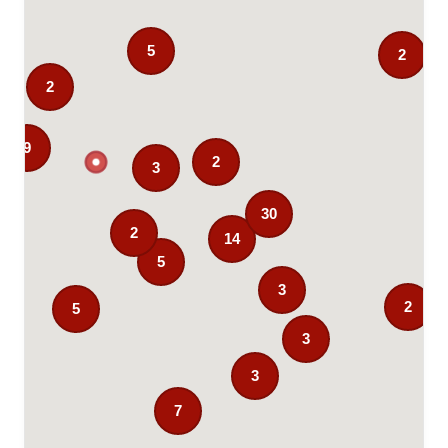
5
2
2
9
2
3
30
2
14
5
3
2
5
3
3
7