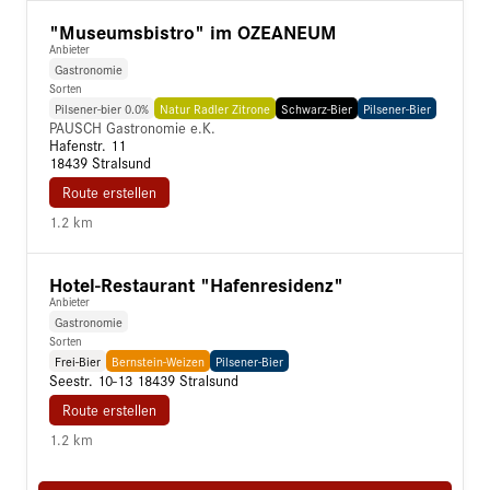
"Museumsbistro" im OZEANEUM
Anbieter
Gastronomie
Sorten
Pilsener-bier 0.0%
Natur Radler Zitrone
Schwarz-Bier
Pilsener-Bier
PAUSCH Gastronomie e.K.
Hafenstr. 11

18439 Stralsund
Route erstellen
1.2 km
Hotel-Restaurant "Hafenresidenz"
Anbieter
Gastronomie
Sorten
Frei-Bier
Bernstein-Weizen
Pilsener-Bier
Seestr. 10-13 18439 Stralsund
Route erstellen
1.2 km