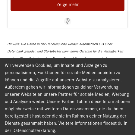
Zeige mehr
Store Locator Software
Hinweis: Die Daten in der Händlersuche werden automatisch aus einer
Datenbank geladen und Störtebeker kann keine Garantie für die Verfügbarkeit
am jeweiligen Ort geben. Aus diesem Grund können leider auch keine
Wir verwenden Cookies, um Inhalte und Anzeigen zu
Jahreszeiten-Biere oder zeitlich begrenzten Aktionen berücksichtigt werden.
personalisieren, Funktionen für soziale Medien anbieten zu
können und die Zugriffe auf unserer Website zu analysieren.
Außerdem geben wir Informationen zu deiner Verwendung
unserer Website an unsere Partner für soziale Medien, Werbung
und Analysen weiter. Unsere Partner führen diese Informationen
möglicherweise mit weiteren Daten zusammen, die du ihnen
bereitgestellt hast oder die sie im Rahmen deiner Nutzung der
Dienste gesammelt haben. Weitere Informationen findest du in
der Datenschutzerklärung.