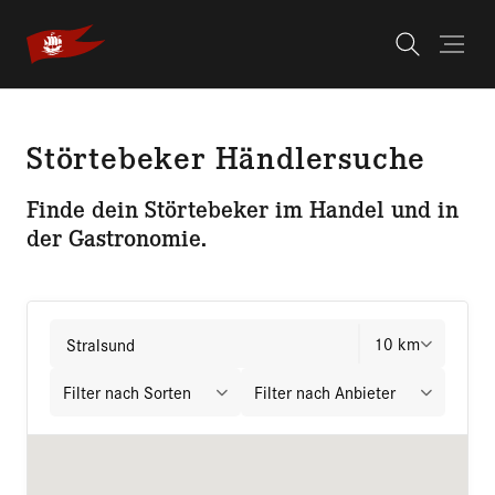
Skip to main navigation
Skip to main content
Skip to page footer
You are here:
Brauspezialitaten
Händlersuche
Störtebeker Händlersuche
Finde dein Störtebeker im Handel und in
der Gastronomie.
124 locations found
10 km
Filter nach Sorten
Filter nach Anbieter