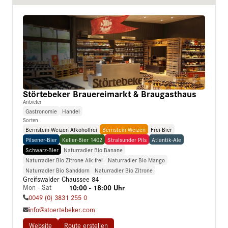
Störtebeker Brauereimarkt & Braugasthaus
Anbieter
Gastronomie
Handel
Sorten
Bernstein-Weizen Alkoholfrei
Bernstein-Weizen
Frei-Bier
Pilsener-Bier
Keller-Bier 1402
Stralsunder Pils
Atlantik-Ale
Schwarz-Bier
Naturradler Bio Banane
Naturradler Bio Zitrone Alk.frei
Naturradler Bio Mango
Naturradler Bio Sanddorn
Naturradler Bio Zitrone
Greifswalder Chaussee 84
Mon - Sat
10:00 - 18:00 Uhr
0049 (0) 3831 255 0
info@stoertebeker.com
Website
Route erstellen