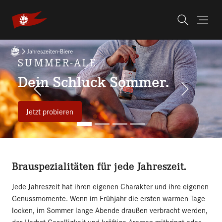
Skip to main navigation
Skip to main content
Skip to page footer
You are here:
Jahreszeiten-Biere
SUMMER-ALE
Dein Schluck Sommer.
Previous
Next
Jetzt probieren
Brauspezialitäten für jede Jahreszeit.
Jede Jahreszeit hat ihren eigenen Charakter und ihre eigenen
Genussmomente. Wenn im Frühjahr die ersten warmen Tage
locken, im Sommer lange Abende draußen verbracht werden,
der Herbst Geselligkeit und kräftige Aromen mitbringt oder