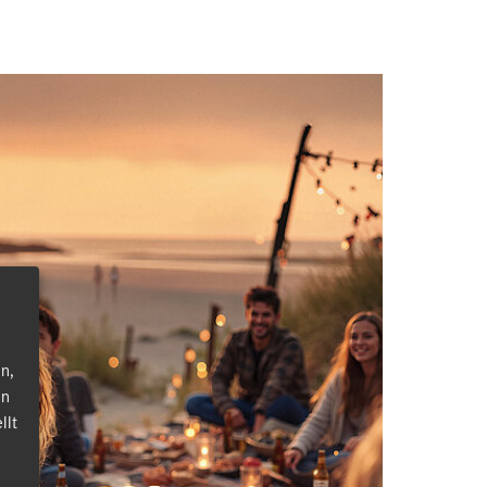
n,
en
llt