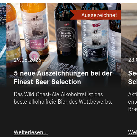
Ausgezeichnet
29.06.2026
28.
5 neue Auszeichnungen bei der
Se
Finest Beer Selection
Sc
Das Wild Coast-Ale Alkoholfrei ist das
Akt
beste alkoholfreie Bier des Wettbewerbs.
ent
Bra
Weiterlesen...
Wei