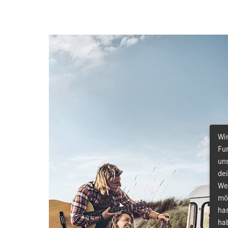
Wi
Fun
un
de
We
mö
ha
hab