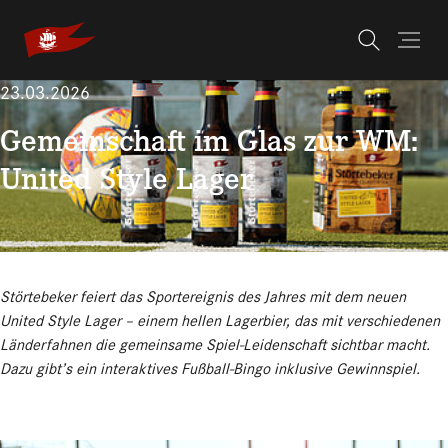
Skip to main navigation
Skip to main content
Skip to page footer
23.03.2026
Gemeinschaft im Glas zur WM:
United Style Lager
Störtebeker feiert das Sportereignis des Jahres mit dem neuen
United Style Lager – einem hellen Lagerbier, das mit verschiedenen
Länderfahnen die gemeinsame Spiel-Leidenschaft sichtbar macht.
Dazu gibt’s ein interaktives Fußball-Bingo inklusive Gewinnspiel.