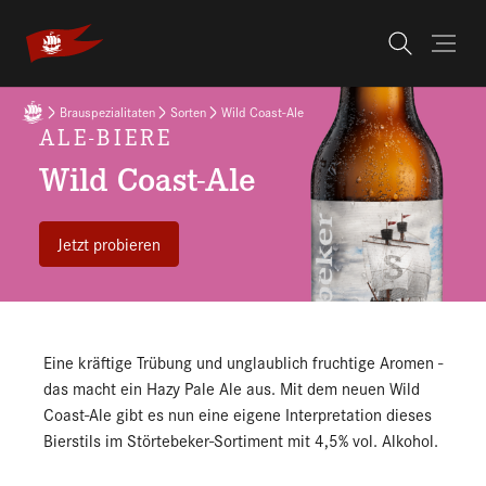
Skip to main navigation
Skip to main content
Skip to page footer
You are here:
Brauspezialitaten
Sorten
Wild Coast-Ale
ALE-BIERE
Wild Coast-Ale
Jetzt probieren
Eine kräftige Trübung und unglaublich fruchtige Aromen -
das macht ein Hazy Pale Ale aus. Mit dem neuen Wild
Coast-Ale gibt es nun eine eigene Interpretation dieses
Bierstils im Störtebeker-Sortiment mit 4,5% vol. Alkohol.