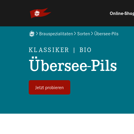
Skip to main navigation
Skip to main content
Skip to page footer
Online-Sho
You are here:
Brauspezialitaten
Sorten
Übersee-Pils
KLASSIKER | BIO
Übersee-Pils
Jetzt probieren