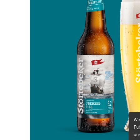
Wi
Fun
un