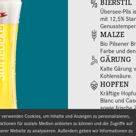
BIERSTIL
Übersee-Pils
i
mit 12,5% Sta
Genusstemper
MALZE
Bio Pilsener B
Farbe und den
GÄRUNG
Kalte Gärung v
Kohlensäure.
HOPFEN
Kräftige Hopfu
Blanc und Casc
sowie frische 
ÖKO-KONT
r verwenden Cookies, um Inhalte und Anzeigen zu personalisieren,
ktionen für soziale Medien anbieten zu können und die Zugriffe auf
DE-ÖKO-034 E
serer Website zu analysieren. Außerdem geben wir Informationen zu