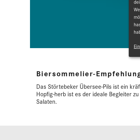
de
We
mö
ha
hab
Ei
Biersommelier-Empfehlun
Das Störtebeker Übersee-Pils ist ein kräf
Hopfig-herb ist es der ideale Begleiter zu
Salaten.