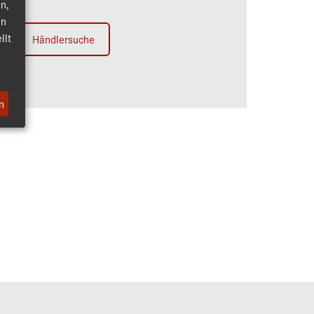
n,
en
llt
Händlersuche
n